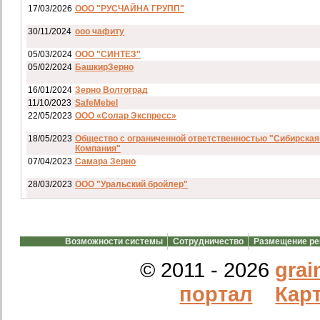
17/03/2026
ООО "РУСЧАЙНА ГРУПП"
30/11/2024
ооо чафиту
05/03/2024
ООО "СИНТЕЗ"
05/02/2024
БашкирЗерно
16/01/2024
Зерно Волгоград
11/10/2023
SafeMebel
22/05/2023
ООО «Солар Экспресс»
18/05/2023
Общество с ограниченной ответственностью "Сибирская
Компания"
07/04/2023
Самара Зерно
28/03/2023
ООО "Уральский бройлер"
07/03/2023
ип гкфх смирнов и с
28/02/2023
АО смартрейс
Возможности системы
Сотрудничество
Размещение р
20/02/2023
GREENKO
14/12/2022
ООО Агро Капиталъ Групп
© 2011 - 2026
grai
Спи
портал
Карт