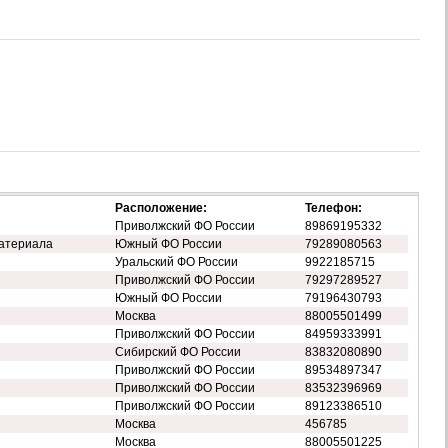
Расположение:
Телефон:
Приволжский ФО России
89869195332
атериала
Южный ФО России
79289080563
Уральский ФО России
9922185715
Приволжский ФО России
79297289527
Южный ФО России
79196430793
Москва
88005501499
Приволжский ФО России
84959333991
Сибирский ФО России
83832080890
Приволжский ФО России
89534897347
Приволжский ФО России
83532396969
Приволжский ФО России
89123386510
Москва
456785
Москва
88005501225