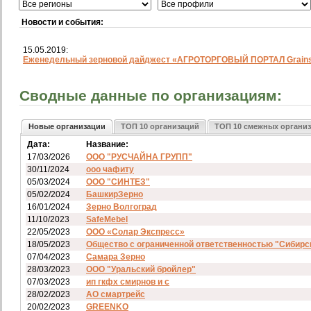
Новости и события:
15.05.2019:
Еженедельный зерновой дайджест «АГРОТОРГОВЫЙ ПОРТАЛ Grainst
Сводные данные по организациям:
Новые организации
ТОП 10 организаций
ТОП 10 смежных органи
Дата:
Название:
17/03/2026
ООО "РУСЧАЙНА ГРУПП"
30/11/2024
ооо чафиту
05/03/2024
ООО "СИНТЕЗ"
05/02/2024
БашкирЗерно
16/01/2024
Зерно Волгоград
11/10/2023
SafeMebel
22/05/2023
ООО «Солар Экспресс»
18/05/2023
Общество с ограниченной ответственностью "Сибирс
07/04/2023
Самара Зерно
28/03/2023
ООО "Уральский бройлер"
07/03/2023
ип гкфх смирнов и с
28/02/2023
АО смартрейс
20/02/2023
GREENKO