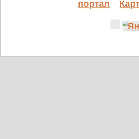
портал
Карт