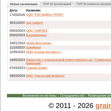
Новые организации
ТОП 10 организаций
ТОП 10 смежных органи
Дата:
Название:
17/03/2026
ООО "РУСЧАЙНА ГРУПП"
30/11/2024
ооо чафиту
05/03/2024
ООО "СИНТЕЗ"
05/02/2024
БашкирЗерно
16/01/2024
Зерно Волгоград
11/10/2023
SafeMebel
22/05/2023
ООО «Солар Экспресс»
18/05/2023
Общество с ограниченной ответственностью "Сибирская
Компания"
07/04/2023
Самара Зерно
28/03/2023
ООО "Уральский бройлер"
07/03/2023
ип гкфх смирнов и с
28/02/2023
АО смартрейс
Возможности системы
Сотрудничество
Размещение р
20/02/2023
GREENKO
14/12/2022
ООО Агро Капиталъ Групп
© 2011 - 2026
grai
Спи