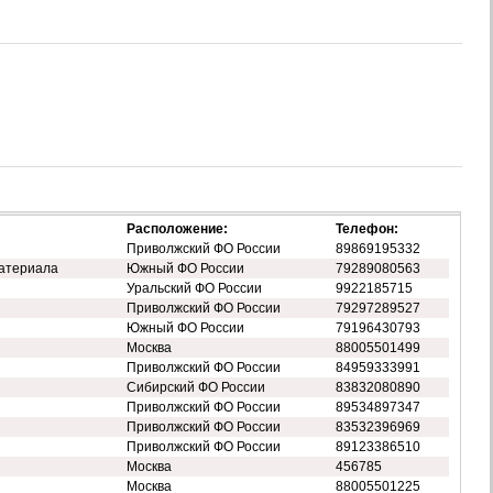
Расположение:
Телефон:
Приволжский ФО России
89869195332
атериала
Южный ФО России
79289080563
Уральский ФО России
9922185715
Приволжский ФО России
79297289527
Южный ФО России
79196430793
Москва
88005501499
Приволжский ФО России
84959333991
Сибирский ФО России
83832080890
Приволжский ФО России
89534897347
Приволжский ФО России
83532396969
Приволжский ФО России
89123386510
Москва
456785
Москва
88005501225