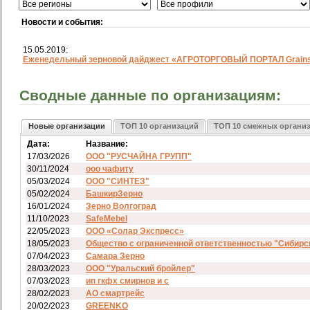
Новости и события:
15.05.2019:
Еженедельный зерновой дайджест «АГРОТОРГОВЫЙ ПОРТАЛ Grainst
Сводные данные по организациям:
Новые организации
ТОП 10 организаций
ТОП 10 смежных органи
Дата:
Название:
17/03/2026
ООО "РУСЧАЙНА ГРУПП"
30/11/2024
ооо чафиту
05/03/2024
ООО "СИНТЕЗ"
05/02/2024
БашкирЗерно
16/01/2024
Зерно Волгоград
11/10/2023
SafeMebel
22/05/2023
ООО «Солар Экспресс»
18/05/2023
Общество с ограниченной ответственностью "Сибирс
07/04/2023
Самара Зерно
28/03/2023
ООО "Уральский бройлер"
07/03/2023
ип гкфх смирнов и с
28/02/2023
АО смартрейс
20/02/2023
GREENKO