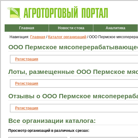
Главная
Новости стока
Аналитика
Навигация:
Главная
/
Каталог организаций
/ OOO Пермское мясоперер
OOO Пермское мясоперерабатывающее 
Регистрация
Лоты, размещенные OOO Пермское мя
Регистрация
Отзывы о OOO Пермское мясоперераб
Регистрация
Все организации каталога:
Просмотр организаций в различных срезах: