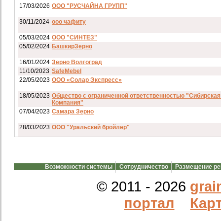
17/03/2026
ООО "РУСЧАЙНА ГРУПП"
30/11/2024
ооо чафиту
05/03/2024
ООО "СИНТЕЗ"
05/02/2024
БашкирЗерно
16/01/2024
Зерно Волгоград
11/10/2023
SafeMebel
22/05/2023
ООО «Солар Экспресс»
18/05/2023
Общество с ограниченной ответственностью "Сибирская
Компания"
07/04/2023
Самара Зерно
28/03/2023
ООО "Уральский бройлер"
07/03/2023
ип гкфх смирнов и с
28/02/2023
АО смартрейс
Возможности системы
Сотрудничество
Размещение р
20/02/2023
GREENKO
14/12/2022
ООО Агро Капиталъ Групп
© 2011 - 2026
grai
Спи
портал
Карт