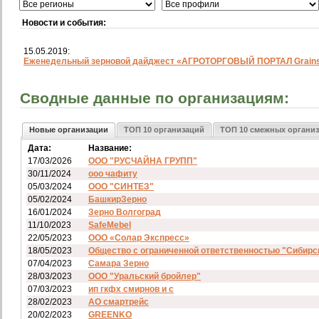
Новости и события:
15.05.2019:
Еженедельный зерновой дайджест «АГРОТОРГОВЫЙ ПОРТАЛ Grainst
Сводные данные по организациям:
Новые организации
ТОП 10 организаций
ТОП 10 смежных органи
Дата:
Название:
17/03/2026
ООО "РУСЧАЙНА ГРУПП"
30/11/2024
ооо чафиту
05/03/2024
ООО "СИНТЕЗ"
05/02/2024
БашкирЗерно
16/01/2024
Зерно Волгоград
11/10/2023
SafeMebel
22/05/2023
ООО «Солар Экспресс»
18/05/2023
Общество с ограниченной ответственностью "Сибирс
07/04/2023
Самара Зерно
28/03/2023
ООО "Уральский бройлер"
07/03/2023
ип гкфх смирнов и с
28/02/2023
АО смартрейс
20/02/2023
GREENKO