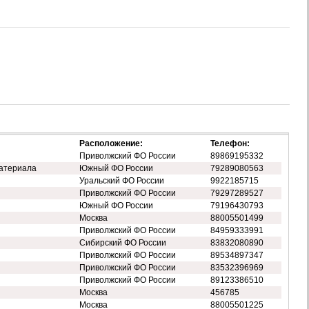
Расположение:
Телефон:
Приволжский ФО России
89869195332
атериала
Южный ФО России
79289080563
Уральский ФО России
9922185715
Приволжский ФО России
79297289527
Южный ФО России
79196430793
Москва
88005501499
Приволжский ФО России
84959333991
Сибирский ФО России
83832080890
Приволжский ФО России
89534897347
Приволжский ФО России
83532396969
Приволжский ФО России
89123386510
Москва
456785
Москва
88005501225