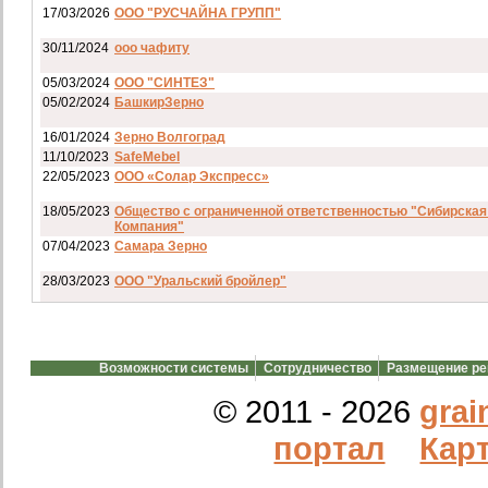
17/03/2026
ООО "РУСЧАЙНА ГРУПП"
30/11/2024
ооо чафиту
05/03/2024
ООО "СИНТЕЗ"
05/02/2024
БашкирЗерно
16/01/2024
Зерно Волгоград
11/10/2023
SafeMebel
22/05/2023
ООО «Солар Экспресс»
18/05/2023
Общество с ограниченной ответственностью "Сибирская
Компания"
07/04/2023
Самара Зерно
28/03/2023
ООО "Уральский бройлер"
07/03/2023
ип гкфх смирнов и с
28/02/2023
АО смартрейс
Возможности системы
Сотрудничество
Размещение р
20/02/2023
GREENKO
14/12/2022
ООО Агро Капиталъ Групп
© 2011 - 2026
grai
Спи
портал
Карт