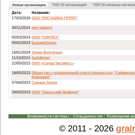
Новые организации
ТОП 10 организаций
ТОП 10 смежных органи
Дата:
Название:
17/03/2026
ООО "РУСЧАЙНА ГРУПП"
30/11/2024
ооо чафиту
05/03/2024
ООО "СИНТЕЗ"
05/02/2024
БашкирЗерно
16/01/2024
Зерно Волгоград
11/10/2023
SafeMebel
22/05/2023
ООО «Солар Экспресс»
18/05/2023
Общество с ограниченной ответственностью "Сибирская
Компания"
07/04/2023
Самара Зерно
28/03/2023
ООО "Уральский бройлер"
07/03/2023
ип гкфх смирнов и с
28/02/2023
АО смартрейс
Возможности системы
Сотрудничество
Размещение р
20/02/2023
GREENKO
14/12/2022
ООО Агро Капиталъ Групп
© 2011 - 2026
grai
Спи