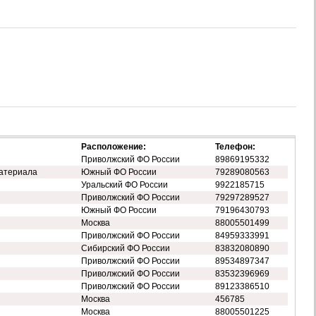
Расположение:
Телефон:
Приволжский ФО России
89869195332
атериала
Южный ФО России
79289080563
Уральский ФО России
9922185715
Приволжский ФО России
79297289527
Южный ФО России
79196430793
Москва
88005501499
Приволжский ФО России
84959333991
Сибирский ФО России
83832080890
Приволжский ФО России
89534897347
Приволжский ФО России
83532396969
Приволжский ФО России
89123386510
Москва
456785
Москва
88005501225