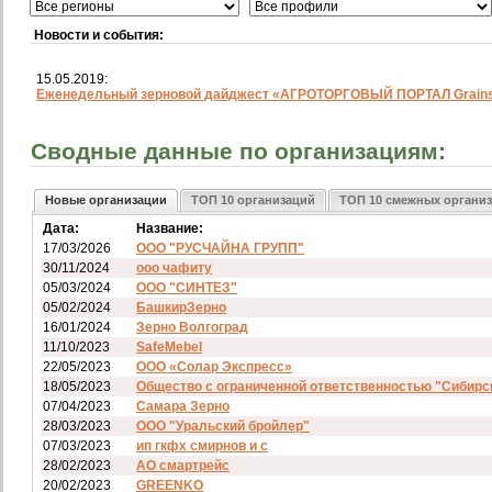
Новости и события:
15.05.2019:
Еженедельный зерновой дайджест «АГРОТОРГОВЫЙ ПОРТАЛ Grainst
Сводные данные по организациям:
Новые организации
ТОП 10 организаций
ТОП 10 смежных органи
Дата:
Название:
17/03/2026
ООО "РУСЧАЙНА ГРУПП"
30/11/2024
ооо чафиту
05/03/2024
ООО "СИНТЕЗ"
05/02/2024
БашкирЗерно
16/01/2024
Зерно Волгоград
11/10/2023
SafeMebel
22/05/2023
ООО «Солар Экспресс»
18/05/2023
Общество с ограниченной ответственностью "Сибирс
07/04/2023
Самара Зерно
28/03/2023
ООО "Уральский бройлер"
07/03/2023
ип гкфх смирнов и с
28/02/2023
АО смартрейс
20/02/2023
GREENKO