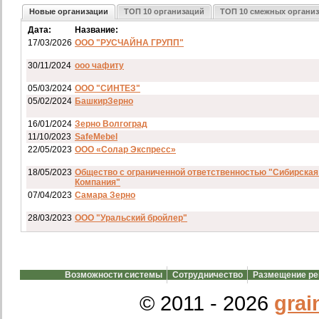
Новые организации
ТОП 10 организаций
ТОП 10 смежных органи
Дата:
Название:
17/03/2026
ООО "РУСЧАЙНА ГРУПП"
30/11/2024
ооо чафиту
05/03/2024
ООО "СИНТЕЗ"
05/02/2024
БашкирЗерно
16/01/2024
Зерно Волгоград
11/10/2023
SafeMebel
22/05/2023
ООО «Солар Экспресс»
18/05/2023
Общество с ограниченной ответственностью "Сибирская
Компания"
07/04/2023
Самара Зерно
28/03/2023
ООО "Уральский бройлер"
07/03/2023
ип гкфх смирнов и с
28/02/2023
АО смартрейс
Возможности системы
Сотрудничество
Размещение р
20/02/2023
GREENKO
14/12/2022
ООО Агро Капиталъ Групп
© 2011 - 2026
grai
Спи