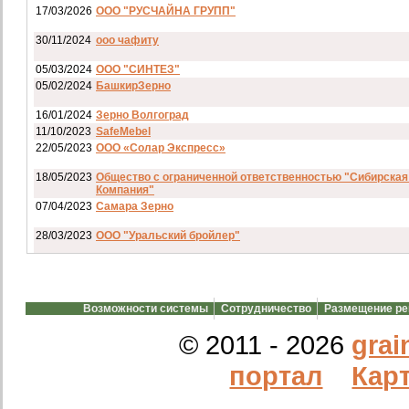
17/03/2026
ООО "РУСЧАЙНА ГРУПП"
30/11/2024
ооо чафиту
05/03/2024
ООО "СИНТЕЗ"
05/02/2024
БашкирЗерно
16/01/2024
Зерно Волгоград
11/10/2023
SafeMebel
22/05/2023
ООО «Солар Экспресс»
18/05/2023
Общество с ограниченной ответственностью "Сибирская
Компания"
07/04/2023
Самара Зерно
28/03/2023
ООО "Уральский бройлер"
07/03/2023
ип гкфх смирнов и с
28/02/2023
АО смартрейс
Возможности системы
Сотрудничество
Размещение р
20/02/2023
GREENKO
14/12/2022
ООО Агро Капиталъ Групп
© 2011 - 2026
grai
Спи
портал
Карт