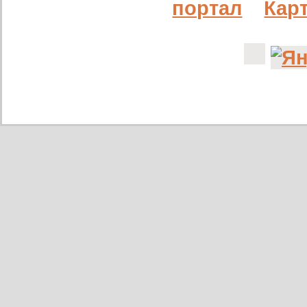
портал
Карт