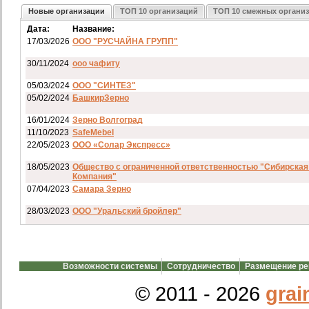
Новые организации
ТОП 10 организаций
ТОП 10 смежных органи
Дата:
Название:
17/03/2026
ООО "РУСЧАЙНА ГРУПП"
30/11/2024
ооо чафиту
05/03/2024
ООО "СИНТЕЗ"
05/02/2024
БашкирЗерно
16/01/2024
Зерно Волгоград
11/10/2023
SafeMebel
22/05/2023
ООО «Солар Экспресс»
18/05/2023
Общество с ограниченной ответственностью "Сибирская
Компания"
07/04/2023
Самара Зерно
28/03/2023
ООО "Уральский бройлер"
07/03/2023
ип гкфх смирнов и с
28/02/2023
АО смартрейс
Возможности системы
Сотрудничество
Размещение р
20/02/2023
GREENKO
14/12/2022
ООО Агро Капиталъ Групп
© 2011 - 2026
grai
Спи