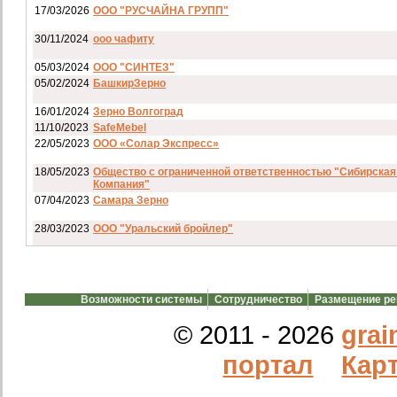
17/03/2026
ООО "РУСЧАЙНА ГРУПП"
30/11/2024
ооо чафиту
05/03/2024
ООО "СИНТЕЗ"
05/02/2024
БашкирЗерно
16/01/2024
Зерно Волгоград
11/10/2023
SafeMebel
22/05/2023
ООО «Солар Экспресс»
18/05/2023
Общество с ограниченной ответственностью "Сибирская
Компания"
07/04/2023
Самара Зерно
28/03/2023
ООО "Уральский бройлер"
07/03/2023
ип гкфх смирнов и с
28/02/2023
АО смартрейс
Возможности системы
Сотрудничество
Размещение р
20/02/2023
GREENKO
14/12/2022
ООО Агро Капиталъ Групп
© 2011 - 2026
grai
Спи
портал
Карт