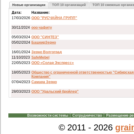
Новые организации
ТОП 10 организаций
ТОП 10 смежных органи
Дата:
Название:
17/03/2026
ООО "РУСЧАЙНА ГРУПП"
30/11/2024
ооо чафиту
05/03/2024
ООО "СИНТЕЗ"
05/02/2024
БашкирЗерно
16/01/2024
Зерно Волгоград
11/10/2023
SafeMebel
22/05/2023
ООО «Солар Экспресс»
18/05/2023
Общество с ограниченной ответственностью "Сибирская
Компания"
07/04/2023
Самара Зерно
28/03/2023
ООО "Уральский бройлер"
07/03/2023
ип гкфх смирнов и с
28/02/2023
АО смартрейс
Возможности системы
Сотрудничество
Размещение р
20/02/2023
GREENKO
14/12/2022
ООО Агро Капиталъ Групп
© 2011 - 2026
grai
Спи