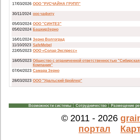
17/03/2026
ООО "РУСЧАЙНА ГРУПП"
30/11/2024
ооо чафиту
05/03/2024
ООО "СИНТЕЗ"
05/02/2024
БашкирЗерно
16/01/2024
Зерно Волгоград
11/10/2023
SafeMebel
22/05/2023
ООО «Солар Экспресс»
18/05/2023
Общество с ограниченной ответственностью "Сибирская
Компания"
07/04/2023
Самара Зерно
28/03/2023
ООО "Уральский бройлер"
07/03/2023
ип гкфх смирнов и с
28/02/2023
АО смартрейс
Возможности системы
Сотрудничество
Размещение р
20/02/2023
GREENKO
14/12/2022
ООО Агро Капиталъ Групп
© 2011 - 2026
grai
Спи
портал
Карт