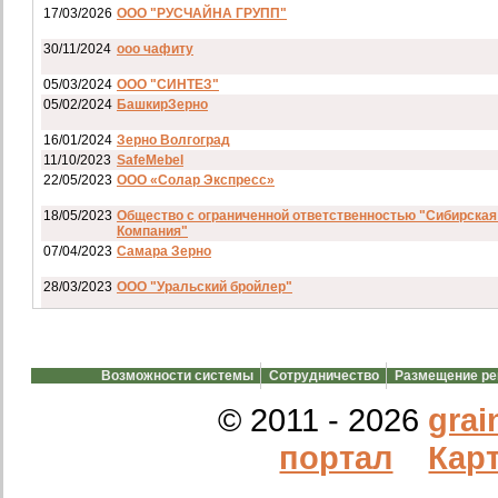
17/03/2026
ООО "РУСЧАЙНА ГРУПП"
30/11/2024
ооо чафиту
05/03/2024
ООО "СИНТЕЗ"
05/02/2024
БашкирЗерно
16/01/2024
Зерно Волгоград
11/10/2023
SafeMebel
22/05/2023
ООО «Солар Экспресс»
18/05/2023
Общество с ограниченной ответственностью "Сибирская
Компания"
07/04/2023
Самара Зерно
28/03/2023
ООО "Уральский бройлер"
07/03/2023
ип гкфх смирнов и с
28/02/2023
АО смартрейс
Возможности системы
Сотрудничество
Размещение р
20/02/2023
GREENKO
14/12/2022
ООО Агро Капиталъ Групп
© 2011 - 2026
grai
Спи
портал
Карт