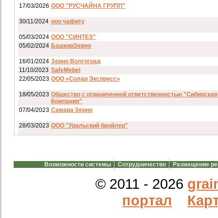
17/03/2026
ООО "РУСЧАЙНА ГРУПП"
30/11/2024
ооо чафиту
05/03/2024
ООО "СИНТЕЗ"
05/02/2024
БашкирЗерно
16/01/2024
Зерно Волгоград
11/10/2023
SafeMebel
22/05/2023
ООО «Солар Экспресс»
18/05/2023
Общество с ограниченной ответственностью "Сибирская
Компания"
07/04/2023
Самара Зерно
28/03/2023
ООО "Уральский бройлер"
07/03/2023
ип гкфх смирнов и с
28/02/2023
АО смартрейс
Возможности системы
Сотрудничество
Размещение р
20/02/2023
GREENKO
14/12/2022
ООО Агро Капиталъ Групп
© 2011 - 2026
grai
Спи
портал
Карт