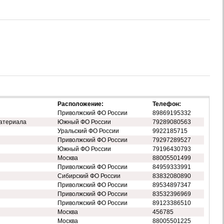
Расположение:
Телефон:
Приволжский ФО России
89869195332
атериала
Южный ФО России
79289080563
Уральский ФО России
9922185715
Приволжский ФО России
79297289527
Южный ФО России
79196430793
Москва
88005501499
Приволжский ФО России
84959333991
Сибирский ФО России
83832080890
Приволжский ФО России
89534897347
Приволжский ФО России
83532396969
Приволжский ФО России
89123386510
Москва
456785
Москва
88005501225