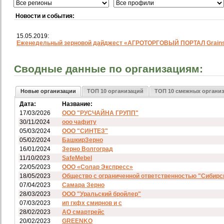
Новости и события:
15.05.2019:
Еженедельный зерновой дайджест «АГРОТОРГОВЫЙ ПОРТАЛ Grainst
Сводные данные по организациям:
Новые организации
ТОП 10 организаций
ТОП 10 смежных органи
Дата:
Название:
17/03/2026
ООО "РУСЧАЙНА ГРУПП"
30/11/2024
ооо чафиту
05/03/2024
ООО "СИНТЕЗ"
05/02/2024
БашкирЗерно
16/01/2024
Зерно Волгоград
11/10/2023
SafeMebel
22/05/2023
ООО «Солар Экспресс»
18/05/2023
Общество с ограниченной ответственностью "Сибирс
07/04/2023
Самара Зерно
28/03/2023
ООО "Уральский бройлер"
07/03/2023
ип гкфх смирнов и с
28/02/2023
АО смартрейс
20/02/2023
GREENKO