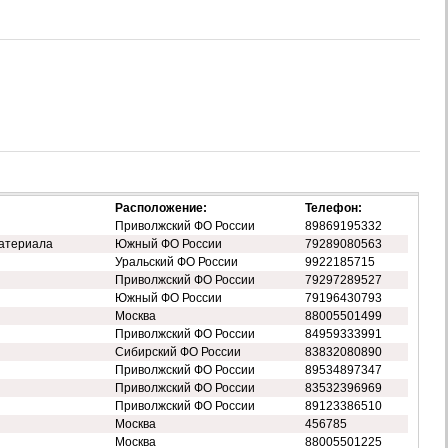
Расположение:
Телефон:
Приволжский ФО России
89869195332
атериала
Южный ФО России
79289080563
Уральский ФО России
9922185715
Приволжский ФО России
79297289527
Южный ФО России
79196430793
Москва
88005501499
Приволжский ФО России
84959333991
Сибирский ФО России
83832080890
Приволжский ФО России
89534897347
Приволжский ФО России
83532396969
Приволжский ФО России
89123386510
Москва
456785
Москва
88005501225