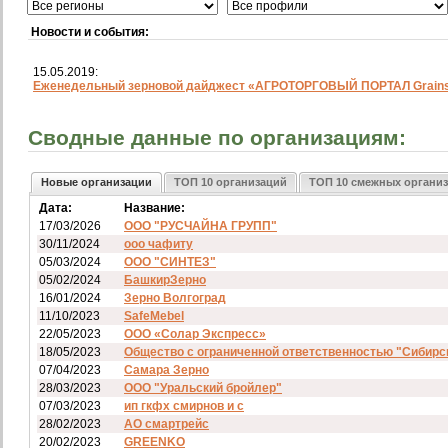
Новости и события:
15.05.2019:
Еженедельный зерновой дайджест «АГРОТОРГОВЫЙ ПОРТАЛ Grainst
Сводные данные по организациям:
Новые организации
ТОП 10 организаций
ТОП 10 смежных органи
Дата:
Название:
17/03/2026
ООО "РУСЧАЙНА ГРУПП"
30/11/2024
ооо чафиту
05/03/2024
ООО "СИНТЕЗ"
05/02/2024
БашкирЗерно
16/01/2024
Зерно Волгоград
11/10/2023
SafeMebel
22/05/2023
ООО «Солар Экспресс»
18/05/2023
Общество с ограниченной ответственностью "Сибирс
07/04/2023
Самара Зерно
28/03/2023
ООО "Уральский бройлер"
07/03/2023
ип гкфх смирнов и с
28/02/2023
АО смартрейс
20/02/2023
GREENKO