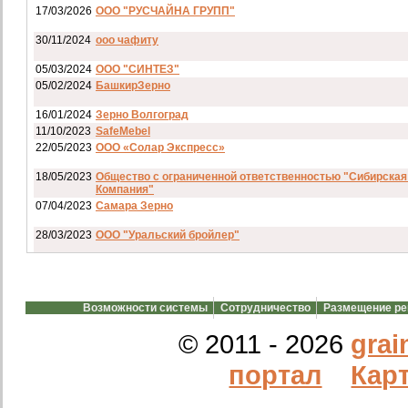
17/03/2026
ООО "РУСЧАЙНА ГРУПП"
30/11/2024
ооо чафиту
05/03/2024
ООО "СИНТЕЗ"
05/02/2024
БашкирЗерно
16/01/2024
Зерно Волгоград
11/10/2023
SafeMebel
22/05/2023
ООО «Солар Экспресс»
18/05/2023
Общество с ограниченной ответственностью "Сибирская
Компания"
07/04/2023
Самара Зерно
28/03/2023
ООО "Уральский бройлер"
07/03/2023
ип гкфх смирнов и с
28/02/2023
АО смартрейс
Возможности системы
Сотрудничество
Размещение р
20/02/2023
GREENKO
14/12/2022
ООО Агро Капиталъ Групп
© 2011 - 2026
grai
Спи
портал
Карт