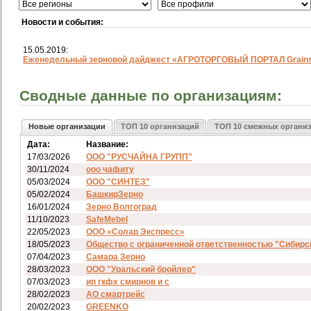
Новости и события:
15.05.2019:
Еженедельный зерновой дайджест «АГРОТОРГОВЫЙ ПОРТАЛ Grainst
Сводные данные по организациям:
Новые организации
ТОП 10 организаций
ТОП 10 смежных органи
Дата:
Название:
17/03/2026
ООО "РУСЧАЙНА ГРУПП"
30/11/2024
ооо чафиту
05/03/2024
ООО "СИНТЕЗ"
05/02/2024
БашкирЗерно
16/01/2024
Зерно Волгоград
11/10/2023
SafeMebel
22/05/2023
ООО «Солар Экспресс»
18/05/2023
Общество с ограниченной ответственностью "Сибирс
07/04/2023
Самара Зерно
28/03/2023
ООО "Уральский бройлер"
07/03/2023
ип гкфх смирнов и с
28/02/2023
АО смартрейс
20/02/2023
GREENKO