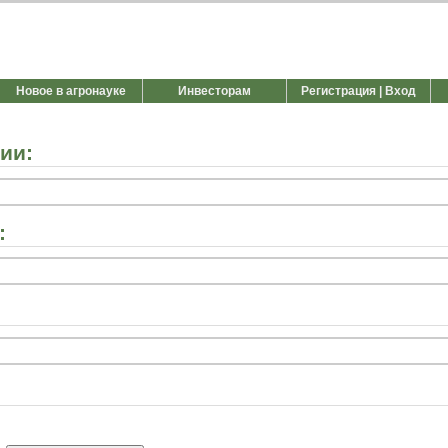
Новое в агронауке
Инвесторам
Регистрация | Вход
ии:
: