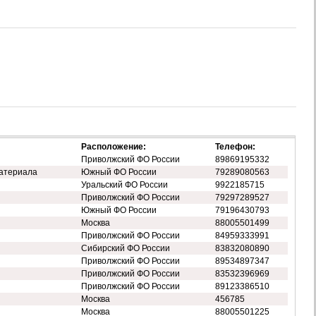
Расположение:
Телефон:
Приволжский ФО России
89869195332
атериала
Южный ФО России
79289080563
Уральский ФО России
9922185715
Приволжский ФО России
79297289527
Южный ФО России
79196430793
Москва
88005501499
Приволжский ФО России
84959333991
Сибирский ФО России
83832080890
Приволжский ФО России
89534897347
Приволжский ФО России
83532396969
Приволжский ФО России
89123386510
Москва
456785
Москва
88005501225