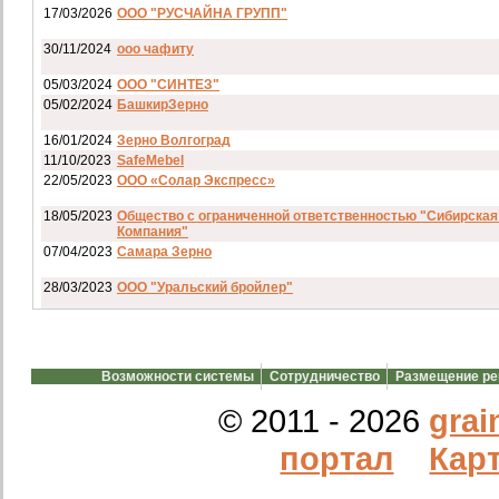
17/03/2026
ООО "РУСЧАЙНА ГРУПП"
30/11/2024
ооо чафиту
05/03/2024
ООО "СИНТЕЗ"
05/02/2024
БашкирЗерно
16/01/2024
Зерно Волгоград
11/10/2023
SafeMebel
22/05/2023
ООО «Солар Экспресс»
18/05/2023
Общество с ограниченной ответственностью "Сибирская
Компания"
07/04/2023
Самара Зерно
28/03/2023
ООО "Уральский бройлер"
07/03/2023
ип гкфх смирнов и с
28/02/2023
АО смартрейс
Возможности системы
Сотрудничество
Размещение р
20/02/2023
GREENKO
14/12/2022
ООО Агро Капиталъ Групп
© 2011 - 2026
grai
Спи
портал
Карт