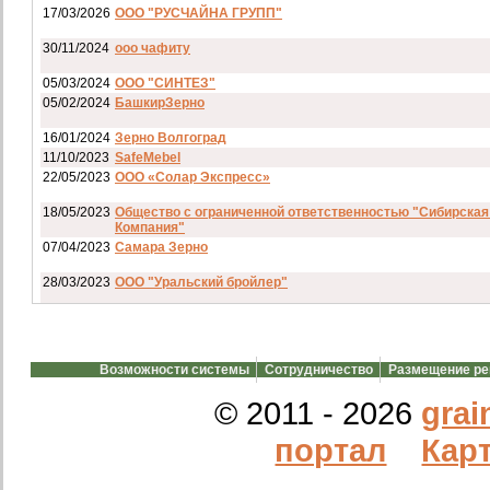
17/03/2026
ООО "РУСЧАЙНА ГРУПП"
30/11/2024
ооо чафиту
05/03/2024
ООО "СИНТЕЗ"
05/02/2024
БашкирЗерно
16/01/2024
Зерно Волгоград
11/10/2023
SafeMebel
22/05/2023
ООО «Солар Экспресс»
18/05/2023
Общество с ограниченной ответственностью "Сибирская
Компания"
07/04/2023
Самара Зерно
28/03/2023
ООО "Уральский бройлер"
07/03/2023
ип гкфх смирнов и с
28/02/2023
АО смартрейс
Возможности системы
Сотрудничество
Размещение р
20/02/2023
GREENKO
14/12/2022
ООО Агро Капиталъ Групп
© 2011 - 2026
grai
Спи
портал
Карт