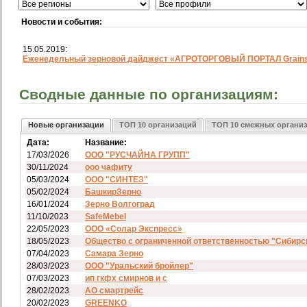
Новости и события:
15.05.2019:
Еженедельный зерновой дайджест «АГРОТОРГОВЫЙ ПОРТАЛ Grainst
Сводные данные по организациям:
Новые организации
ТОП 10 организаций
ТОП 10 смежных органи
Дата:
Название:
17/03/2026
ООО "РУСЧАЙНА ГРУПП"
30/11/2024
ооо чафиту
05/03/2024
ООО "СИНТЕЗ"
05/02/2024
БашкирЗерно
16/01/2024
Зерно Волгоград
11/10/2023
SafeMebel
22/05/2023
ООО «Солар Экспресс»
18/05/2023
Общество с ограниченной ответственностью "Сибирс
07/04/2023
Самара Зерно
28/03/2023
ООО "Уральский бройлер"
07/03/2023
ип гкфх смирнов и с
28/02/2023
АО смартрейс
20/02/2023
GREENKO