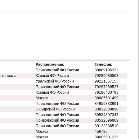
Расположение:
Телефон:
Приволжский ФО России
89869195332
атериала
Южный ФО России
79289080563
Уральский ФО России
9922185715
Приволжский ФО России
79297289527
Южный ФО России
79196430793
Москва
88005501499
Приволжский ФО России
84959333991
Сибирский ФО России
83832080890
Приволжский ФО России
89534897347
Приволжский ФО России
83532396969
Приволжский ФО России
89123386510
Москва
456785
Москва
88005501225