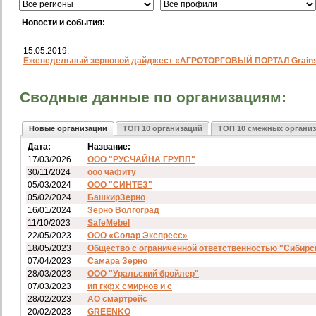
Новости и события:
15.05.2019:
Еженедельный зерновой дайджест «АГРОТОРГОВЫЙ ПОРТАЛ Grainst
Сводные данные по организациям:
Новые организации
ТОП 10 организаций
ТОП 10 смежных органи
Дата:
Название:
17/03/2026
ООО "РУСЧАЙНА ГРУПП"
30/11/2024
ооо чафиту
05/03/2024
ООО "СИНТЕЗ"
05/02/2024
БашкирЗерно
16/01/2024
Зерно Волгоград
11/10/2023
SafeMebel
22/05/2023
ООО «Солар Экспресс»
18/05/2023
Общество с ограниченной ответственностью "Сибирс
07/04/2023
Самара Зерно
28/03/2023
ООО "Уральский бройлер"
07/03/2023
ип гкфх смирнов и с
28/02/2023
АО смартрейс
20/02/2023
GREENKO