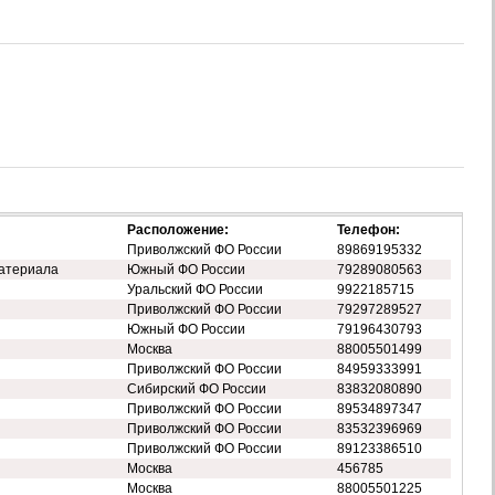
Расположение:
Телефон:
Приволжский ФО России
89869195332
атериала
Южный ФО России
79289080563
Уральский ФО России
9922185715
Приволжский ФО России
79297289527
Южный ФО России
79196430793
Москва
88005501499
Приволжский ФО России
84959333991
Сибирский ФО России
83832080890
Приволжский ФО России
89534897347
Приволжский ФО России
83532396969
Приволжский ФО России
89123386510
Москва
456785
Москва
88005501225