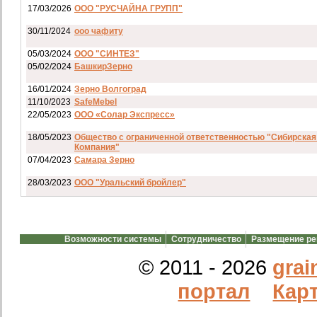
17/03/2026
ООО "РУСЧАЙНА ГРУПП"
30/11/2024
ооо чафиту
05/03/2024
ООО "СИНТЕЗ"
05/02/2024
БашкирЗерно
16/01/2024
Зерно Волгоград
11/10/2023
SafeMebel
22/05/2023
ООО «Солар Экспресс»
18/05/2023
Общество с ограниченной ответственностью "Сибирская
Компания"
07/04/2023
Самара Зерно
28/03/2023
ООО "Уральский бройлер"
07/03/2023
ип гкфх смирнов и с
28/02/2023
АО смартрейс
Возможности системы
Сотрудничество
Размещение р
20/02/2023
GREENKO
14/12/2022
ООО Агро Капиталъ Групп
© 2011 - 2026
grai
Спи
портал
Карт