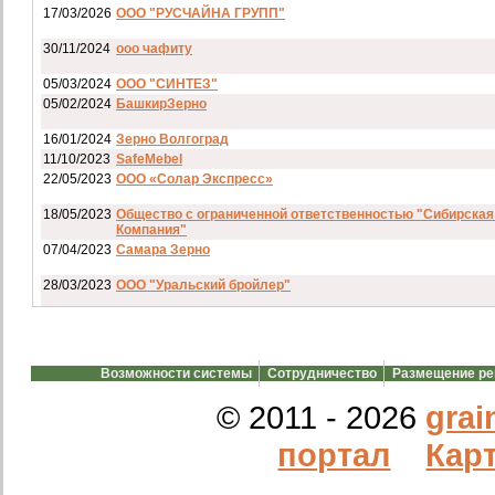
17/03/2026
ООО "РУСЧАЙНА ГРУПП"
30/11/2024
ооо чафиту
05/03/2024
ООО "СИНТЕЗ"
05/02/2024
БашкирЗерно
16/01/2024
Зерно Волгоград
11/10/2023
SafeMebel
22/05/2023
ООО «Солар Экспресс»
18/05/2023
Общество с ограниченной ответственностью "Сибирская
Компания"
07/04/2023
Самара Зерно
28/03/2023
ООО "Уральский бройлер"
07/03/2023
ип гкфх смирнов и с
28/02/2023
АО смартрейс
Возможности системы
Сотрудничество
Размещение р
20/02/2023
GREENKO
14/12/2022
ООО Агро Капиталъ Групп
© 2011 - 2026
grai
Спи
портал
Карт