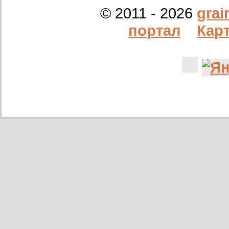
14/12/2022
ООО Агро Капиталъ Групп
© 2011 - 2026
grai
Спи
портал
Карт