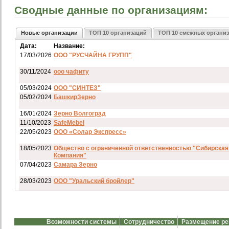
Сводные данные по организациям:
Новые организации
ТОП 10 организаций
ТОП 10 смежных органи
Дата:
Название:
17/03/2026
ООО "РУСЧАЙНА ГРУПП"
30/11/2024
ооо чафиту
05/03/2024
ООО "СИНТЕЗ"
05/02/2024
БашкирЗерно
16/01/2024
Зерно Волгоград
11/10/2023
SafeMebel
22/05/2023
ООО «Солар Экспресс»
18/05/2023
Общество с ограниченной ответственностью "Сибирская
Компания"
07/04/2023
Самара Зерно
28/03/2023
ООО "Уральский бройлер"
07/03/2023
ип гкфх смирнов и с
28/02/2023
АО смартрейс
Возможности системы
Сотрудничество
Размещение р
20/02/2023
GREENKO