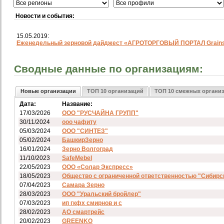
Новости и события:
15.05.2019:
Еженедельный зерновой дайджест «АГРОТОРГОВЫЙ ПОРТАЛ Grainst
Сводные данные по организациям:
Новые организации
ТОП 10 организаций
ТОП 10 смежных органи
Дата:
Название:
17/03/2026
ООО "РУСЧАЙНА ГРУПП"
30/11/2024
ооо чафиту
05/03/2024
ООО "СИНТЕЗ"
05/02/2024
БашкирЗерно
16/01/2024
Зерно Волгоград
11/10/2023
SafeMebel
22/05/2023
ООО «Солар Экспресс»
18/05/2023
Общество с ограниченной ответственностью "Сибирс
07/04/2023
Самара Зерно
28/03/2023
ООО "Уральский бройлер"
07/03/2023
ип гкфх смирнов и с
28/02/2023
АО смартрейс
20/02/2023
GREENKO