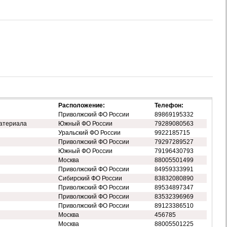
Расположение:
Телефон:
Приволжский ФО России
89869195332
атериала
Южный ФО России
79289080563
Уральский ФО России
9922185715
Приволжский ФО России
79297289527
Южный ФО России
79196430793
Москва
88005501499
Приволжский ФО России
84959333991
Сибирский ФО России
83832080890
Приволжский ФО России
89534897347
Приволжский ФО России
83532396969
Приволжский ФО России
89123386510
Москва
456785
Москва
88005501225