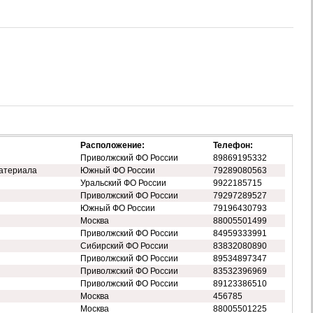
Расположение:
Телефон:
Приволжский ФО России
89869195332
атериала
Южный ФО России
79289080563
Уральский ФО России
9922185715
Приволжский ФО России
79297289527
Южный ФО России
79196430793
Москва
88005501499
Приволжский ФО России
84959333991
Сибирский ФО России
83832080890
Приволжский ФО России
89534897347
Приволжский ФО России
83532396969
Приволжский ФО России
89123386510
Москва
456785
Москва
88005501225