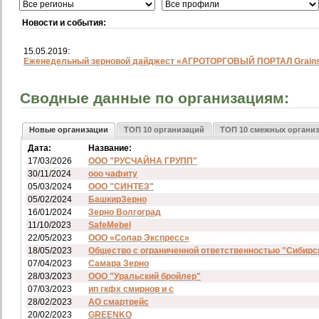
Новости и события:
15.05.2019:
Еженедельный зерновой дайджест «АГРОТОРГОВЫЙ ПОРТАЛ Grainst
Сводные данные по организациям:
Новые организации
ТОП 10 организаций
ТОП 10 смежных органи
Дата:
Название:
17/03/2026
ООО "РУСЧАЙНА ГРУПП"
30/11/2024
ооо чафиту
05/03/2024
ООО "СИНТЕЗ"
05/02/2024
БашкирЗерно
16/01/2024
Зерно Волгоград
11/10/2023
SafeMebel
22/05/2023
ООО «Солар Экспресс»
18/05/2023
Общество с ограниченной ответственностью "Сибирс
07/04/2023
Самара Зерно
28/03/2023
ООО "Уральский бройлер"
07/03/2023
ип гкфх смирнов и с
28/02/2023
АО смартрейс
20/02/2023
GREENKO