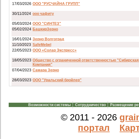
17/03/2026
ООО "РУСЧАЙНА ГРУПП"
30/11/2024
ооо чафиту
05/03/2024
ООО "СИНТЕЗ"
05/02/2024
БашкирЗерно
16/01/2024
Зерно Волгоград
11/10/2023
SafeMebel
22/05/2023
ООО «Солар Экспресс»
18/05/2023
Общество с ограниченной ответственностью "Сибирская
Компания"
07/04/2023
Самара Зерно
28/03/2023
ООО "Уральский бройлер"
07/03/2023
ип гкфх смирнов и с
28/02/2023
АО смартрейс
Возможности системы
Сотрудничество
Размещение р
20/02/2023
GREENKO
14/12/2022
ООО Агро Капиталъ Групп
© 2011 - 2026
grai
Спи
портал
Карт