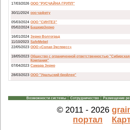
17/03/2026
ООО "РУСЧАЙНА ГРУПП"
30/11/2024
ооо чафиту
05/03/2024
ООО "СИНТЕЗ"
05/02/2024
БашкирЗерно
16/01/2024
Зерно Волгоград
11/10/2023
SafeMebel
22/05/2023
ООО «Солар Экспресс»
18/05/2023
Общество с ограниченной ответственностью "Сибирская
Компания"
07/04/2023
Самара Зерно
28/03/2023
ООО "Уральский бройлер"
07/03/2023
ип гкфх смирнов и с
28/02/2023
АО смартрейс
Возможности системы
Сотрудничество
Размещение р
20/02/2023
GREENKO
14/12/2022
ООО Агро Капиталъ Групп
© 2011 - 2026
grai
Спи
портал
Карт