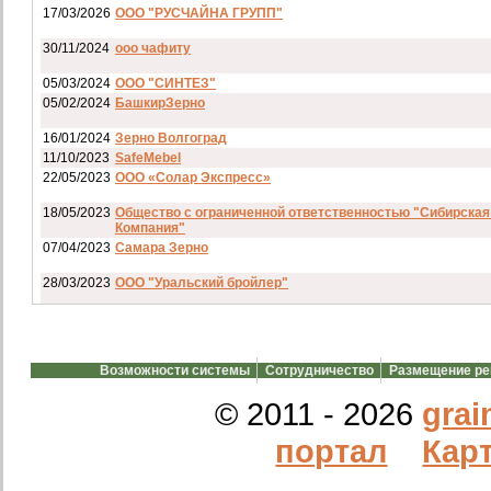
17/03/2026
ООО "РУСЧАЙНА ГРУПП"
30/11/2024
ооо чафиту
05/03/2024
ООО "СИНТЕЗ"
05/02/2024
БашкирЗерно
16/01/2024
Зерно Волгоград
11/10/2023
SafeMebel
22/05/2023
ООО «Солар Экспресс»
18/05/2023
Общество с ограниченной ответственностью "Сибирская
Компания"
07/04/2023
Самара Зерно
28/03/2023
ООО "Уральский бройлер"
07/03/2023
ип гкфх смирнов и с
28/02/2023
АО смартрейс
Возможности системы
Сотрудничество
Размещение р
20/02/2023
GREENKO
14/12/2022
ООО Агро Капиталъ Групп
© 2011 - 2026
grai
Спи
портал
Карт