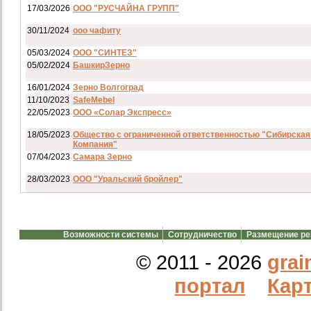
17/03/2026
ООО "РУСЧАЙНА ГРУПП"
30/11/2024
ооо чафиту
05/03/2024
ООО "СИНТЕЗ"
05/02/2024
БашкирЗерно
16/01/2024
Зерно Волгоград
11/10/2023
SafeMebel
22/05/2023
ООО «Солар Экспресс»
18/05/2023
Общество с ограниченной ответственностью "Сибирская
Компания"
07/04/2023
Самара Зерно
28/03/2023
ООО "Уральский бройлер"
07/03/2023
ип гкфх смирнов и с
28/02/2023
АО смартрейс
Возможности системы
Сотрудничество
Размещение р
20/02/2023
GREENKO
14/12/2022
ООО Агро Капиталъ Групп
© 2011 - 2026
grai
Спи
портал
Карт