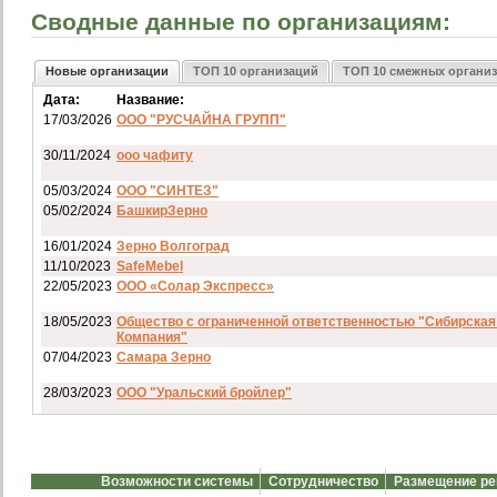
Сводные данные по организациям:
Новые организации
ТОП 10 организаций
ТОП 10 смежных органи
Дата:
Название:
17/03/2026
ООО "РУСЧАЙНА ГРУПП"
30/11/2024
ооо чафиту
05/03/2024
ООО "СИНТЕЗ"
05/02/2024
БашкирЗерно
16/01/2024
Зерно Волгоград
11/10/2023
SafeMebel
22/05/2023
ООО «Солар Экспресс»
18/05/2023
Общество с ограниченной ответственностью "Сибирская
Компания"
07/04/2023
Самара Зерно
28/03/2023
ООО "Уральский бройлер"
07/03/2023
ип гкфх смирнов и с
28/02/2023
АО смартрейс
Возможности системы
Сотрудничество
Размещение р
20/02/2023
GREENKO