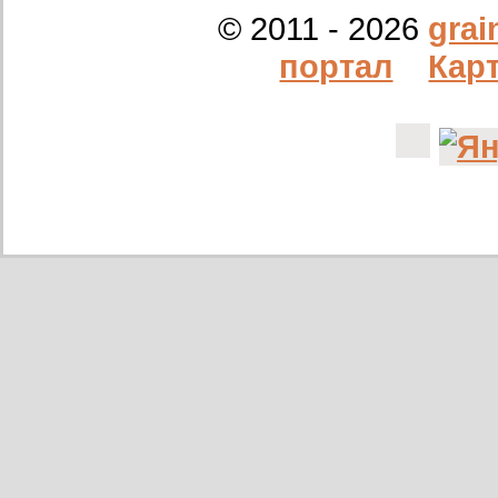
14/12/2022
ООО Агро Капиталъ Групп
© 2011 - 2026
grai
Спи
портал
Карт