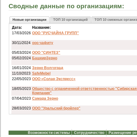
Сводные данные по организациям:
Новые организации
ТОП 10 организаций
ТОП 10 смежных органи
Дата:
Название:
17/03/2026
ООО "РУСЧАЙНА ГРУПП"
30/11/2024
ооо чафиту
05/03/2024
ООО "СИНТЕЗ"
05/02/2024
БашкирЗерно
16/01/2024
Зерно Волгоград
11/10/2023
SafeMebel
22/05/2023
ООО «Солар Экспресс»
18/05/2023
Общество с ограниченной ответственностью "Сибирская
Компания"
07/04/2023
Самара Зерно
28/03/2023
ООО "Уральский бройлер"
07/03/2023
ип гкфх смирнов и с
28/02/2023
АО смартрейс
Возможности системы
Сотрудничество
Размещение р
20/02/2023
GREENKO