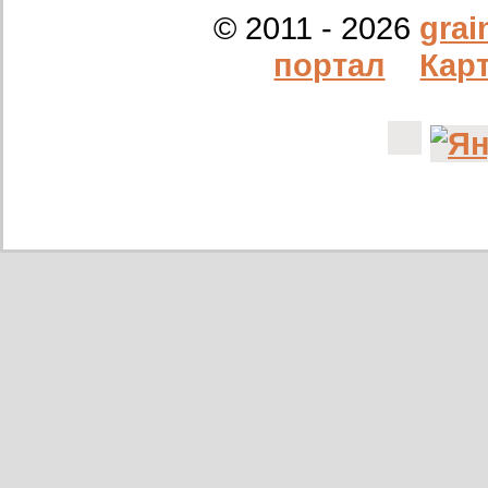
14/12/2022
ООО Агро Капиталъ Групп
© 2011 - 2026
grai
Спи
портал
Карт