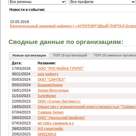
Новости и события:
15.05.2019:
Еженедельный зерновой дайджест «АГРОТОРГОВЫЙ ПОРТАЛ Grainst
Сводные данные по организациям:
Новые организации
ТОП 10 организаций
ТОП 10 смежных органи
Дата:
Название:
17/03/2026
ООО "РУСЧАЙНА ГРУПП"
30/11/2024
ооо чафиту
05/03/2024
ООО "СИНТЕЗ"
05/02/2024
БашкирЗерно
16/01/2024
Зерно Волгоград
11/10/2023
SafeMebel
22/05/2023
ООО «Солар Экспресс»
18/05/2023
Общество с ограниченной ответственностью "Сибирс
07/04/2023
Самара Зерно
28/03/2023
ООО "Уральский бройлер"
07/03/2023
ип гкфх смирнов и с
28/02/2023
АО смартрейс
20/02/2023
GREENKO