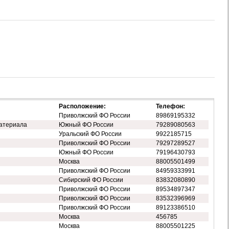
Расположение:
Телефон:
Приволжский ФО России
89869195332
атериала
Южный ФО России
79289080563
Уральский ФО России
9922185715
Приволжский ФО России
79297289527
Южный ФО России
79196430793
Москва
88005501499
Приволжский ФО России
84959333991
Сибирский ФО России
83832080890
Приволжский ФО России
89534897347
Приволжский ФО России
83532396969
Приволжский ФО России
89123386510
Москва
456785
Москва
88005501225