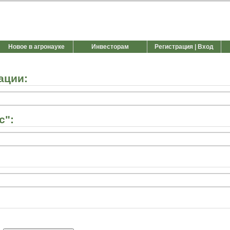
Новое в агронауке
Инвесторам
Регистрация | Вход
ации:
с":