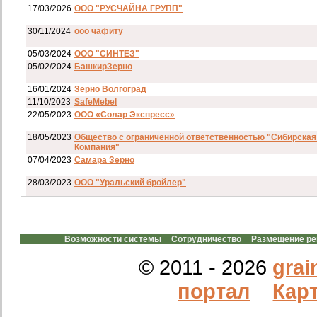
17/03/2026
ООО "РУСЧАЙНА ГРУПП"
30/11/2024
ооо чафиту
05/03/2024
ООО "СИНТЕЗ"
05/02/2024
БашкирЗерно
16/01/2024
Зерно Волгоград
11/10/2023
SafeMebel
22/05/2023
ООО «Солар Экспресс»
18/05/2023
Общество с ограниченной ответственностью "Сибирская
Компания"
07/04/2023
Самара Зерно
28/03/2023
ООО "Уральский бройлер"
07/03/2023
ип гкфх смирнов и с
28/02/2023
АО смартрейс
Возможности системы
Сотрудничество
Размещение р
20/02/2023
GREENKO
14/12/2022
ООО Агро Капиталъ Групп
© 2011 - 2026
grai
Спи
портал
Карт