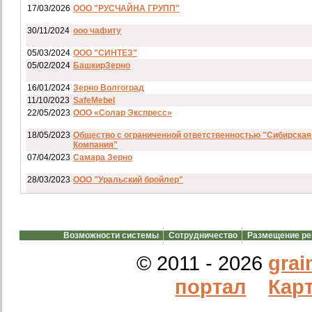
17/03/2026
ООО "РУСЧАЙНА ГРУПП"
30/11/2024
ооо чафиту
05/03/2024
ООО "СИНТЕЗ"
05/02/2024
БашкирЗерно
16/01/2024
Зерно Волгоград
11/10/2023
SafeMebel
22/05/2023
ООО «Солар Экспресс»
18/05/2023
Общество с ограниченной ответственностью "Сибирская
Компания"
07/04/2023
Самара Зерно
28/03/2023
ООО "Уральский бройлер"
07/03/2023
ип гкфх смирнов и с
28/02/2023
АО смартрейс
Возможности системы
Сотрудничество
Размещение р
20/02/2023
GREENKO
14/12/2022
ООО Агро Капиталъ Групп
© 2011 - 2026
grai
Спи
портал
Карт