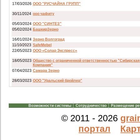
17/03/2026
ООО "РУСЧАЙНА ГРУПП"
30/11/2024
ооо чафиту
05/03/2024
ООО "СИНТЕЗ"
05/02/2024
БашкирЗерно
16/01/2024
Зерно Волгоград
11/10/2023
SafeMebel
22/05/2023
ООО «Солар Экспресс»
18/05/2023
Общество с ограниченной ответственностью "Сибирская
Компания"
07/04/2023
Самара Зерно
28/03/2023
ООО "Уральский бройлер"
07/03/2023
ип гкфх смирнов и с
28/02/2023
АО смартрейс
Возможности системы
Сотрудничество
Размещение р
20/02/2023
GREENKO
14/12/2022
ООО Агро Капиталъ Групп
© 2011 - 2026
grai
Спи
портал
Карт