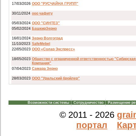
17/03/2026
ООО "РУСЧАЙНА ГРУПП"
30/11/2024
ооо чафиту
05/03/2024
ООО "СИНТЕЗ"
05/02/2024
БашкирЗерно
16/01/2024
Зерно Волгоград
11/10/2023
SafeMebel
22/05/2023
ООО «Солар Экспресс»
18/05/2023
Общество с ограниченной ответственностью "Сибирская
Компания"
07/04/2023
Самара Зерно
28/03/2023
ООО "Уральский бройлер"
07/03/2023
ип гкфх смирнов и с
28/02/2023
АО смартрейс
Возможности системы
Сотрудничество
Размещение р
20/02/2023
GREENKO
14/12/2022
ООО Агро Капиталъ Групп
© 2011 - 2026
grai
Спи
портал
Карт