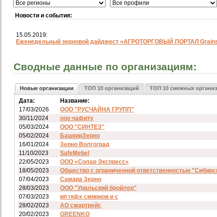
Новости и события:
15.05.2019:
Еженедельный зерновой дайджест «АГРОТОРГОВЫЙ ПОРТАЛ Grainst
Сводные данные по организациям:
Новые организации
ТОП 10 организаций
ТОП 10 смежных органи
Дата:
Название:
17/03/2026
ООО "РУСЧАЙНА ГРУПП"
30/11/2024
ооо чафиту
05/03/2024
ООО "СИНТЕЗ"
05/02/2024
БашкирЗерно
16/01/2024
Зерно Волгоград
11/10/2023
SafeMebel
22/05/2023
ООО «Солар Экспресс»
18/05/2023
Общество с ограниченной ответственностью "Сибирс
07/04/2023
Самара Зерно
28/03/2023
ООО "Уральский бройлер"
07/03/2023
ип гкфх смирнов и с
28/02/2023
АО смартрейс
20/02/2023
GREENKO