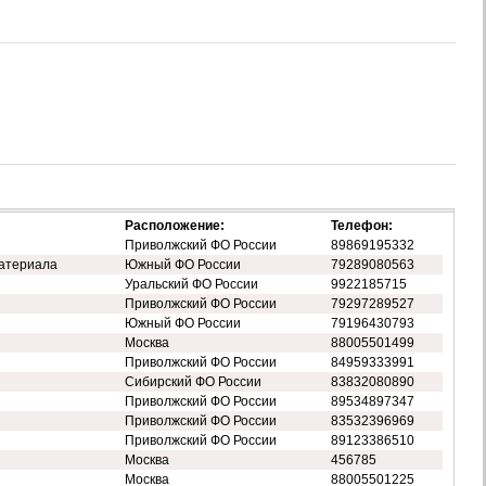
Расположение:
Телефон:
Приволжский ФО России
89869195332
атериала
Южный ФО России
79289080563
Уральский ФО России
9922185715
Приволжский ФО России
79297289527
Южный ФО России
79196430793
Москва
88005501499
Приволжский ФО России
84959333991
Сибирский ФО России
83832080890
Приволжский ФО России
89534897347
Приволжский ФО России
83532396969
Приволжский ФО России
89123386510
Москва
456785
Москва
88005501225