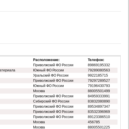
Расположение:
Телефон:
Приволжский ФО России
89869195332
атериала
Южный ФО России
79289080563
Уральский ФО России
9922185715
Приволжский ФО России
79297289527
Южный ФО России
79196430793
Москва
88005501499
Приволжский ФО России
84959333991
Сибирский ФО России
83832080890
Приволжский ФО России
89534897347
Приволжский ФО России
83532396969
Приволжский ФО России
89123386510
Москва
456785
Москва
88005501225