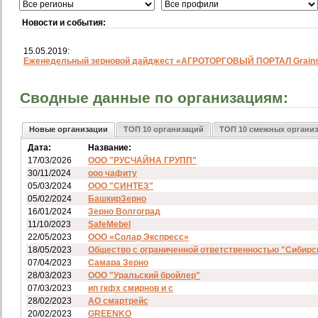
Новости и события:
15.05.2019:
Еженедельный зерновой дайджест «АГРОТОРГОВЫЙ ПОРТАЛ Grainst
Сводные данные по организациям:
Новые организации
ТОП 10 организаций
ТОП 10 смежных органи
Дата:
Название:
17/03/2026
ООО "РУСЧАЙНА ГРУПП"
30/11/2024
ооо чафиту
05/03/2024
ООО "СИНТЕЗ"
05/02/2024
БашкирЗерно
16/01/2024
Зерно Волгоград
11/10/2023
SafeMebel
22/05/2023
ООО «Солар Экспресс»
18/05/2023
Общество с ограниченной ответственностью "Сибирс
07/04/2023
Самара Зерно
28/03/2023
ООО "Уральский бройлер"
07/03/2023
ип гкфх смирнов и с
28/02/2023
АО смартрейс
20/02/2023
GREENKO