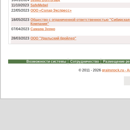
11/10/2023
SafeMebel
22/05/2023
ООО «Солар Экспресс»
18/05/2023
Общество с ограниченной ответственностью "Сибирская
Компания"
07/04/2023
Самара Зерно
28/03/2023
ООО "Уральский бройлер"
07/03/2023
ип гкфх смирнов и с
28/02/2023
АО смартрейс
Возможности системы
Сотрудничество
Размещение р
20/02/2023
GREENKO
14/12/2022
ООО Агро Капиталъ Групп
© 2011 - 2026
grainstock.ru -
Спи