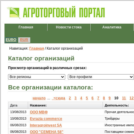
Главная
Новости стока
Аналитика
EURO
RUR
Навигация:
Главная
/ Каталог организаций
Каталог организаций
Просмотр организаций в различных срезах:
Все организации каталога:
начало
...
<сюда
2
3
4
5
6
7
8
9
10
11
12
Дата
Название:
Деятельность:
13/08/2013
ООО МВФ
Прочая деятельно
10/08/2013
Evrazia commerce
Трейдеры
06/08/2013
Interagroinvest SA
Иностранные имп
06/08/2013
ООО "СЕМЕНА 58"
Поставщики семен