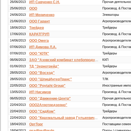
26/06/2013
ИП Савченко С.Н.
Прочая деятельно
25/06/2013
ООО
Производ. & Пост
24/06/2013
ИП Мериченко
Элеваторы
21/06/2013
ООО Гарант
Агропроизводител
18/06/2013
Трейдер
Трейдеры
17/06/2013
КАРАТГРУП
Производ. & Пост
14/06/2013
ООО Омега
Агропроизводител
07/06/2013
ИП Димова Л.А.
Производ. & Пост
07/06/2013
ООО "ЮТК"
Трейдеры
06/06/2013
КХП
ЗАО "Азовский комбинат хлебопродуктов"
01/06/2013
ТД "Зернотрейд"
Трейдеры
28/05/2013
ООО "Восход"
Агропроизводител
28/05/2013
ООО "ШпицИнтерТранс"
ТЛК
22/05/2013
ООО "Poytaht Group"
Иностранные имп
13/05/2013
ИП Нисимов
Производ. & Пост
06/05/2013
ООО "Движение-Центр"
Прочая деятельно
22/04/2013
ООО2Агротредзерно"
Производ. & Пост
22/04/2013
ООО "СидКом"
Трейдеры
22/04/2013
Агропроизводител
ООО "Крахмальный завод Гулькевичский"
18/04/2013
ОртТорг
Поставщики семен
18/04/2013
gsadfgsdfgsdg
Порты / стивидоры