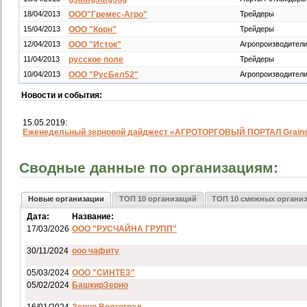
18/04/2013
ООО"Гремес-Агро"
Трейдеры
15/04/2013
ООО "Корн"
Трейдеры
12/04/2013
ООО "Исток"
Агропроизводител
11/04/2013
русское поле
Трейдеры
10/04/2013
ООО "РусБел52"
Агропроизводител
Новости и события:
15.05.2019:
Еженедельный зерновой дайджест «АГРОТОРГОВЫЙ ПОРТАЛ Grainst
Сводные данные по организациям:
Новые организации
ТОП 10 организаций
ТОП 10 смежных органи
Дата:
Название:
17/03/2026
ООО "РУСЧАЙНА ГРУПП"
30/11/2024
ооо чафиту
05/03/2024
ООО "СИНТЕЗ"
05/02/2024
БашкирЗерно
16/01/2024
Зерно Волгоград