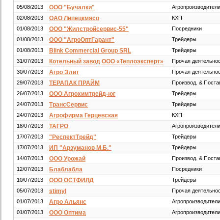
05/08/2013
ООО "Бучалки"
Агропроизводител
02/08/2013
ОАО Липецкмясо
КХП
01/08/2013
ООО "Жилстройсервис-55"
Посредники
01/08/2013
ООО "АгроОптГарант"
Трейдеры
01/08/2013
Blink Commercial Group SRL
Трейдеры
31/07/2013
Котельный завод ООО «Теплоэксперт»
Прочая деятельно
30/07/2013
Агро Элит
Прочая деятельно
29/07/2013
ТЕРАПАК ПРАЙМ
Производ. & Пост
26/07/2013
ООО Агрохимтрейд-юг
Трейдеры
24/07/2013
ТрансСервис
Трейдеры
24/07/2013
Агрофирма Герцевская
КХП
18/07/2013
ТАГРО
Агропроизводител
17/07/2013
"РеспектТрейд"
Трейдеры
17/07/2013
ИП "Арзуманов М.Б."
Трейдеры
14/07/2013
ООО Урожай
Производ. & Пост
12/07/2013
Блаблабла
Посредники
10/07/2013
ООО ОСТФИЛД
Трейдеры
05/07/2013
stimyl
Прочая деятельно
01/07/2013
Агро Альянс
Агропроизводител
01/07/2013
ООО Оптима
Агропроизводител