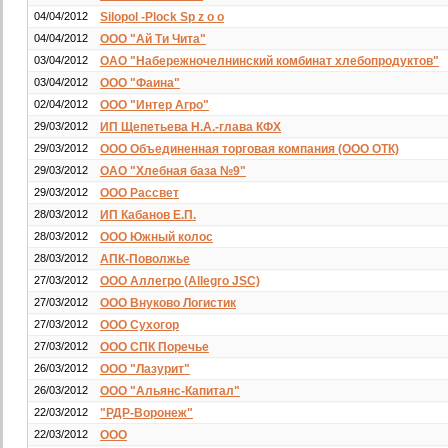
04/04/2012
Silopol -Plock Sp z o o
04/04/2012
ООО "Ай Ти Чита"
03/04/2012
ОАО "Набережночелнинский комбинат хлебопродуктов"
03/04/2012
ООО "Фаина"
02/04/2012
ООО "Интер Агро"
29/03/2012
ИП Щепетьева Н.А.-глава КФХ
29/03/2012
OOO Объединенная торговая компания (ООО ОТК)
29/03/2012
ОАО "Хлебная база №9"
29/03/2012
ООО Рассвет
28/03/2012
ИП Кабанов Е.П.
28/03/2012
ООО Южный колос
28/03/2012
АПК-Поволжье
27/03/2012
ООО Аллегро (Allegro JSC)
27/03/2012
ООО Внуково Логистик
27/03/2012
ООО Сухогор
27/03/2012
ООО СПК Поречье
26/03/2012
ООО "Лазурит"
26/03/2012
ООО "Альянс-Капитал"
22/03/2012
"РДР-Воронеж"
22/03/2012
ООО