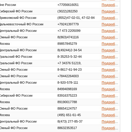
Вне России
+77056616051
Подробнее
Сибирский ФО России
(3022)282250
Подробнее
Приволжский ФО России
(8552)47-02-01, 47-02-84
Подробнее
Дальневосточный ФО России
+79241397779
Подробнее
Центральный ФО России
+7 473 2205099
Подробнее
Южный ФО России
8(863)4741116
Подробнее
Москва
89857845279
Подробнее
Центральный ФО России
8(49244)2-34-54
Подробнее
Уральский ФО России
8-35253-5-32-44
Подробнее
Уральский ФО России
+7 34376 51219,
Подробнее
Южный ФО России
8-8617-61-94-23
Подробнее
Южный ФО России
+78442264003
Подробнее
Центральный ФО России
8-920-578-111
Подробнее
Москва
84994098169
Подробнее
Сибирский ФО России
83916375223
Подробнее
Москва
89190017788
Подробнее
Южный ФО России
88654124757
Подробнее
Москва
(495) 651-61-45
Подробнее
Центральный ФО России
8(473) 277-85-37
Подробнее
Южный ФО России
88632353517
Подробнее