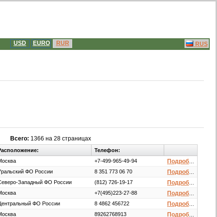
USD
EURO
RUR
RUS
Всего:
1366 на 28 страницах
Расположение:
Телефон:
Москва
+7-499-965-49-94
Подробнее
Уральский ФО России
8 351 773 06 70
Подробнее
Северо-Западный ФО России
(812) 726-19-17
Подробнее
Москва
+7(495)223-27-88
Подробнее
Центральный ФО России
8 4862 456722
Подробнее
Москва
89262768913
Подробнее