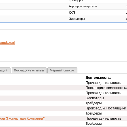
Трейдеры
Агропроизводители
КХП
Элеваторы
ock.ru»!
заций
Последние отзывы
Чёрный список
Деятельность:
Прочая деятельность
Поставщики семенного м
Прочая деятельность
Элеваторы
Трейдеры
Производ. & Поставщики
Трейдеры
кая Экспертная Компания"
Прочая деятельность
Трейдеры