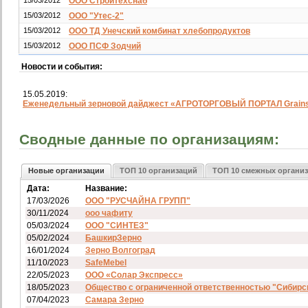
15/03/2012
ООО Стройтехснаб
15/03/2012
ООО "Утес-2"
15/03/2012
ООО ТД Унечский комбинат хлебопродуктов
15/03/2012
ООО ПСФ Зодчий
Новости и события:
15.05.2019:
Еженедельный зерновой дайджест «АГРОТОРГОВЫЙ ПОРТАЛ Grainst
Сводные данные по организациям:
Новые организации
ТОП 10 организаций
ТОП 10 смежных органи
Дата:
Название:
17/03/2026
ООО "РУСЧАЙНА ГРУПП"
30/11/2024
ооо чафиту
05/03/2024
ООО "СИНТЕЗ"
05/02/2024
БашкирЗерно
16/01/2024
Зерно Волгоград
11/10/2023
SafeMebel
22/05/2023
ООО «Солар Экспресс»
18/05/2023
Общество с ограниченной ответственностью "Сибирс
07/04/2023
Самара Зерно