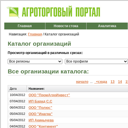
Главная
Новости стока
Аналитика
Навигация:
Главная
/ Каталог организаций
Каталог организаций
Просмотр организаций в различных срезах:
Все организации каталога:
начало
...
<сюда
13
14
1
Дата
Название:
10/04/2012
ООО "ПромАгроИнвест"
07/04/2012
ИП Барад С.С
06/04/2012
ООО "Полюс"
05/04/2012
ООО "Инагра"
05/04/2012
ИП Акинычева
04/04/2012
ООО "Континент"