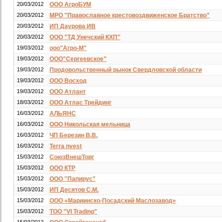
20/03/2012
ООО АгроБУМ
20/03/2012
МРО "Православное крестовоздвиженское Братство"
20/03/2012
ИП Даурова ИВ
20/03/2012
ООО "ТД Унечский КХП"
19/03/2012
ооо"Агро-М"
19/03/2012
ООО"Сергеевское"
19/03/2012
Продовольственный рынок Свердловской области
19/03/2012
ООО Восход
19/03/2012
ООО Атлант
18/03/2012
ООО Атлас Трейдинг
16/03/2012
АЛЬЯНС
16/03/2012
ООО Никольская мельница
16/03/2012
ЧП Березин В.В.
16/03/2012
Terra nvest
15/03/2012
СоюзВнешТорг
15/03/2012
ООО КТР
15/03/2012
ООО "Папирус"
15/03/2012
ИП Десятов С.М.
15/03/2012
ООО «Мариинско-Посадский Маслозавод»
15/03/2012
ТОО "VI Trading"