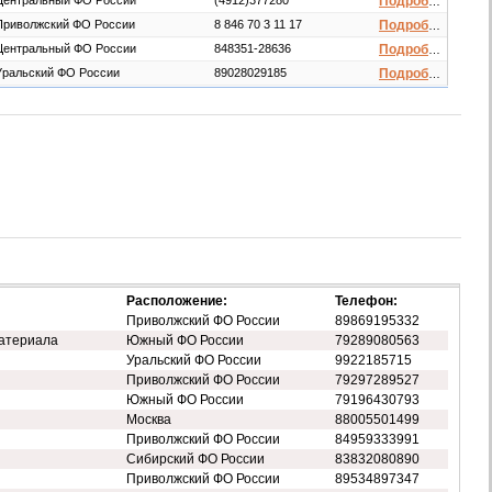
Центральный ФО России
(4912)377280
Подробнее
Приволжский ФО России
8 846 70 3 11 17
Подробнее
Центральный ФО России
848351-28636
Подробнее
Уральский ФО России
89028029185
Подробнее
Расположение:
Телефон:
Приволжский ФО России
89869195332
атериала
Южный ФО России
79289080563
Уральский ФО России
9922185715
Приволжский ФО России
79297289527
Южный ФО России
79196430793
Москва
88005501499
Приволжский ФО России
84959333991
Сибирский ФО России
83832080890
Приволжский ФО России
89534897347