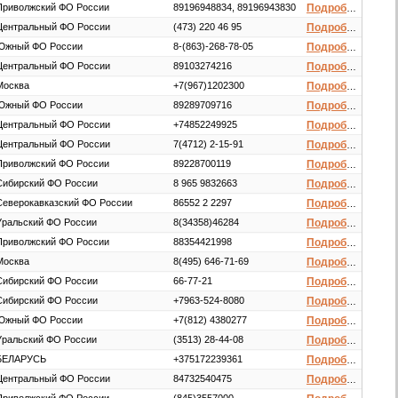
Приволжский ФО России
89196948834, 89196943830
Подробнее
Центральный ФО России
(473) 220 46 95
Подробнее
Южный ФО России
8-(863)-268-78-05
Подробнее
Центральный ФО России
89103274216
Подробнее
Москва
+7(967)1202300
Подробнее
Южный ФО России
89289709716
Подробнее
Центральный ФО России
+74852249925
Подробнее
Центральный ФО России
7(4712) 2-15-91
Подробнее
Приволжский ФО России
89228700119
Подробнее
Сибирский ФО России
8 965 9832663
Подробнее
Северокавказский ФО России
86552 2 2297
Подробнее
Уральский ФО России
8(34358)46284
Подробнее
Приволжский ФО России
88354421998
Подробнее
Москва
8(495) 646-71-69
Подробнее
Сибирский ФО России
66-77-21
Подробнее
Сибирский ФО России
+7963-524-8080
Подробнее
Южный ФО России
+7(812) 4380277
Подробнее
Уральский ФО России
(3513) 28-44-08
Подробнее
БЕЛАРУСЬ
+375172239361
Подробнее
Центральный ФО России
84732540475
Подробнее