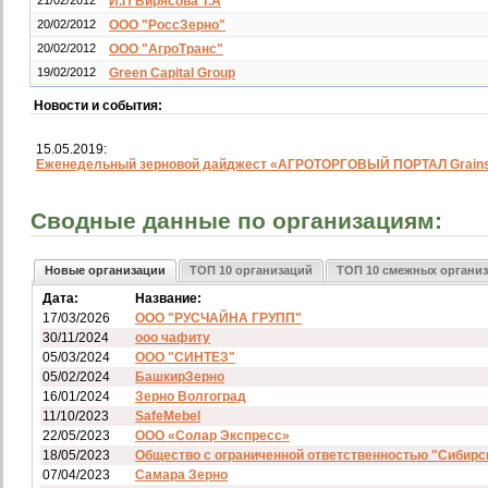
21/02/2012
И.П Вирясова Т.А
20/02/2012
ООО "РоссЗерно"
20/02/2012
ООО "АгроТранс"
19/02/2012
Green Capital Group
Новости и события:
15.05.2019:
Еженедельный зерновой дайджест «АГРОТОРГОВЫЙ ПОРТАЛ Grainst
Сводные данные по организациям:
Новые организации
ТОП 10 организаций
ТОП 10 смежных органи
Дата:
Название:
17/03/2026
ООО "РУСЧАЙНА ГРУПП"
30/11/2024
ооо чафиту
05/03/2024
ООО "СИНТЕЗ"
05/02/2024
БашкирЗерно
16/01/2024
Зерно Волгоград
11/10/2023
SafeMebel
22/05/2023
ООО «Солар Экспресс»
18/05/2023
Общество с ограниченной ответственностью "Сибирс
07/04/2023
Самара Зерно