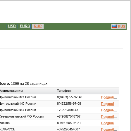
USD
EURO
RUR
RUS
Всего:
1366 на 28 страницах
Расположение:
Телефон:
Приволжский ФО России
8(8453)-55-92-48
Подробнее
Центральный ФО России
8(4722)58-97-08
Подробнее
Приволжский ФО России
+79275408143
Подробнее
Северокавказский ФО России
+7(988)7048707
Подробнее
Москва
8-916-605-98-81
Подробнее
БЕЛАРУСЬ
+375296454007
Подробнее