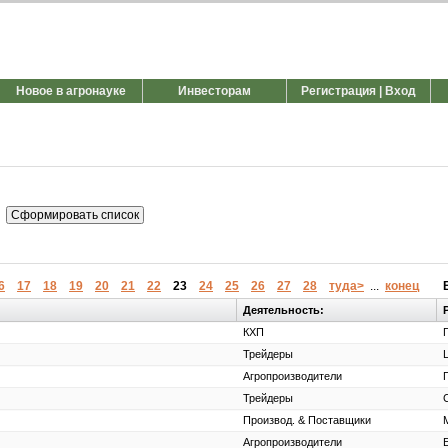
Новое в агронауке
Инвесторам
Регистрация | Вход
6
17
18
19
20
21
22
23
24
25
26
27
28
туда>
...
конец
Деятельность:
КХП
Трейдеры
Агропроизводители
Трейдеры
Производ. & Поставщики
Агропроизводители