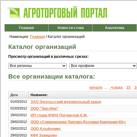
Главная
Новости стока
Аналитика
Навигация:
Главная
/ Каталог организаций
Каталог организаций
Просмотр организаций в различных срезах:
Все организации каталога:
начало
...
<сюда
15
1
Дата
Название:
01/03/2012
ЗАО Энгельсский мукомольный завод
01/03/2012
ООО "Эко-Инн"
29/02/2012
ИП глава К(Ф)Х Погорелов А.М.
29/02/2012
ООО «Современная Торгово-Деловая Компания-Юг»
29/02/2012
ООО Альфеникс
29/02/2012
КФХ Завидово