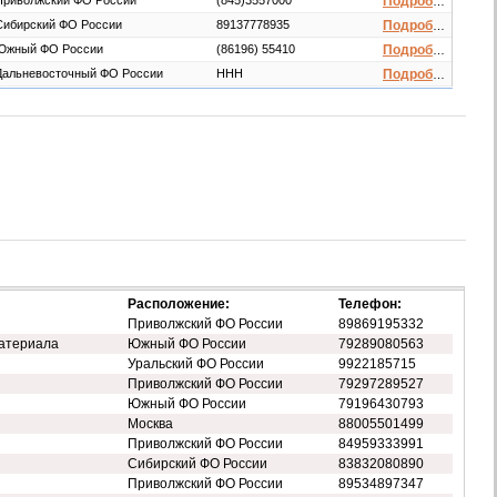
Приволжский ФО России
(845)3557000
Подробнее
Сибирский ФО России
89137778935
Подробнее
Южный ФО России
(86196) 55410
Подробнее
Дальневосточный ФО России
HHH
Подробнее
Расположение:
Телефон:
Приволжский ФО России
89869195332
атериала
Южный ФО России
79289080563
Уральский ФО России
9922185715
Приволжский ФО России
79297289527
Южный ФО России
79196430793
Москва
88005501499
Приволжский ФО России
84959333991
Сибирский ФО России
83832080890
Приволжский ФО России
89534897347