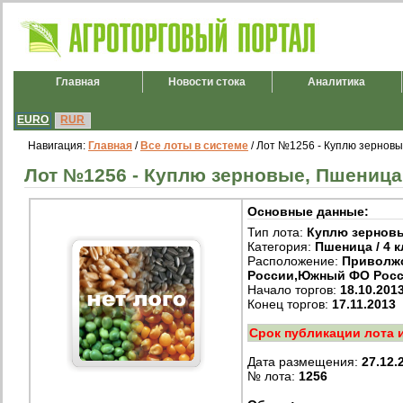
Главная
Новости стока
Аналитика
EURO
RUR
Навигация:
Главная
/
Все лоты в системе
/ Лот №1256 - Куплю зерновые
Лот №1256 - Куплю зерновые, Пшеница /
Основные данные:
Тип лота:
Куплю зернов
Категория:
Пшеница / 4 к
Расположение:
Приволж
России,Южный ФО Рос
Начало торгов:
18.10.201
Конец торгов:
17.11.2013
Срок публикации лота 
Дата размещения:
27.12.
№ лота:
1256