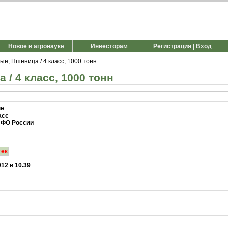
Новое в агронауке
Инвесторам
Регистрация | Вход
е, Пшеница / 4 класс, 1000 тонн
/ 4 класс, 1000 тонн
ые
асс
 ФО России
тек
012 в 10.39