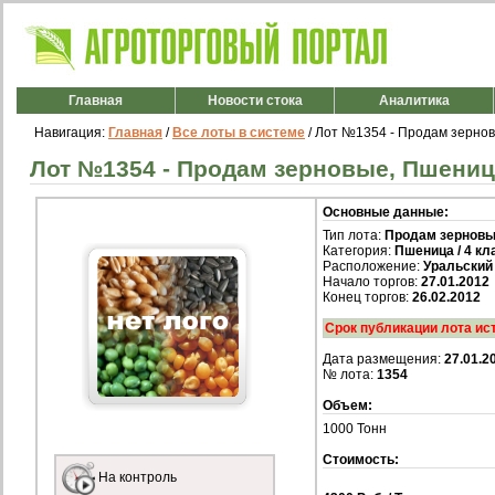
Главная
Новости стока
Аналитика
Навигация:
Главная
/
Все лоты в системе
/ Лот №1354 - Продам зерновы
Лот №1354 - Продам зерновые, Пшеница 
Основные данные:
Тип лота:
Продам зернов
Категория:
Пшеница / 4 кл
Расположение:
Уральский
Начало торгов:
27.01.2012
Конец торгов:
26.02.2012
Срок публикации лота ис
Дата размещения:
27.01.2
№ лота:
1354
Объем:
1000 Тонн
Стоимость:
На контроль