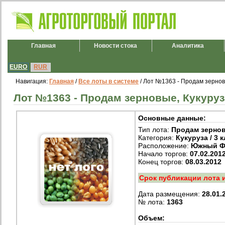
Главная
Новости стока
Аналитика
EURO
RUR
Навигация:
Главная
/
Все лоты в системе
/ Лот №1363 - Продам зерновы
Лот №1363 - Продам зерновые, Кукуруза
Основные данные:
Тип лота:
Продам зерно
Категория:
Кукуруза / 3 
Расположение:
Южный Ф
Начало торгов:
07.02.201
Конец торгов:
08.03.2012
Срок публикации лота 
Дата размещения:
28.01.
№ лота:
1363
Объем: