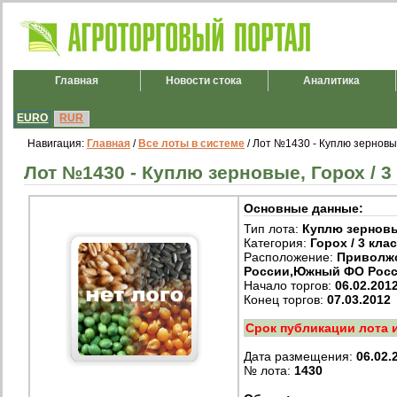
Главная
Новости стока
Аналитика
EURO
RUR
Навигация:
Главная
/
Все лоты в системе
/ Лот №1430 - Куплю зерновые,
Лот №1430 - Куплю зерновые, Горох / 3 
Основные данные:
Тип лота:
Куплю зернов
Категория:
Горох / 3 кла
Расположение:
Приволж
России,Южный ФО Рос
Начало торгов:
06.02.201
Конец торгов:
07.03.2012
Срок публикации лота 
Дата размещения:
06.02.
№ лота:
1430